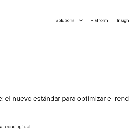
Solutions
Platform
Insig
ost optimisation
Cost optimisation
ervice improvement
Service improvement
Oracle Solution
: el nuevo estándar para optimizar el ren
 tecnología, el