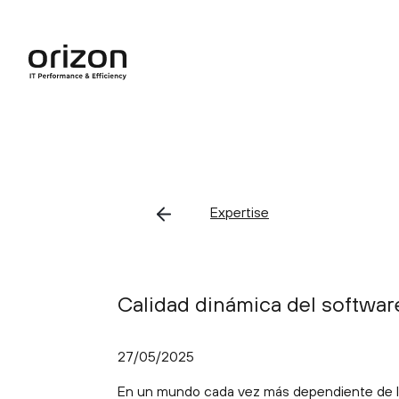
Skip
to
content
C
Expertise
We help digital entities improve
S
the efficiency and effectiveness
of their business.
Calidad dinámica del software
Overview solutions
Success cases
27/05/2025
Performance Operations
En un mundo cada vez más dependiente de la