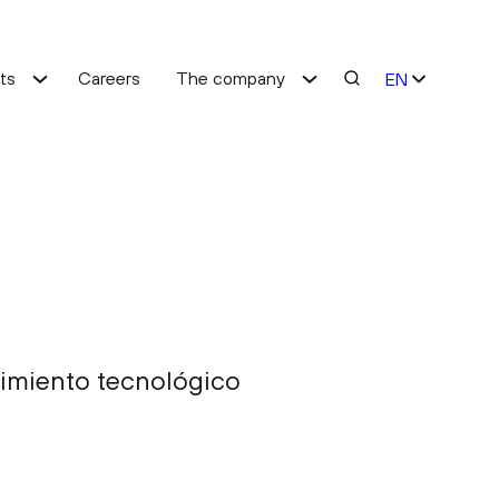
hts
Careers
The company
EN
ES
Cost optimisation
Service improvement
dimiento tecnológico