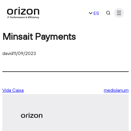
Saltar
ES
al
contenido
EN
Minsait Payments
david
11/09/2023
Vida Caixa
mediolanum