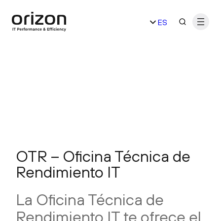
Saltar
ES
al
contenido
EN
OTR – Oficina Técnica de
Rendimiento IT
La Oficina Técnica de
Rendimiento IT te ofrece el