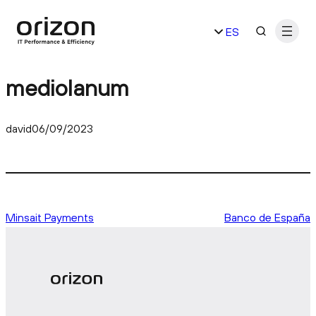
Saltar
ES
al
contenido
EN
mediolanum
david
06/09/2023
Minsait Payments
Banco de España