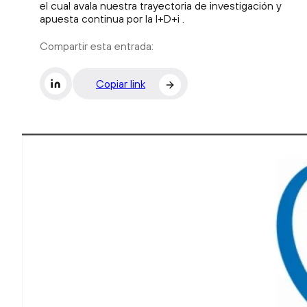
el cual avala nuestra trayectoria de investigación y
apuesta continua por la I+D+i .
Compartir esta entrada:
Li
Copiar link
n
k
e
d
i
n