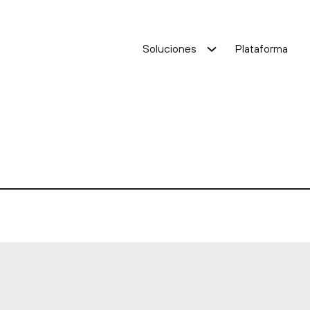
Soluciones
Plataforma
ación de costes
Optimización de costes
de servicio
Mejora de servicio
Solución Oracle