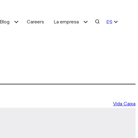
Blog
Careers
La empresa
ES
EN
Optimización de costes
Mejora de servicio
Vida Caixa