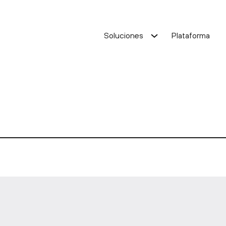
Soluciones
Plataforma
ación de costes
Optimización de costes
de servicio
Mejora de servicio
Solución Oracle