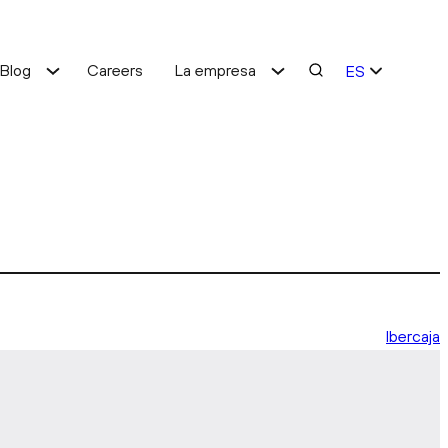
Blog
Careers
La empresa
ES
EN
Optimización de costes
Mejora de servicio
Ibercaja